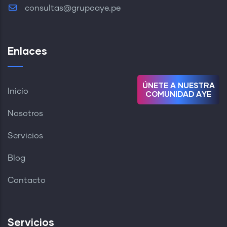
consultas@grupoaye.pe
Enlaces
Ú
N
E
T
E
A
N
U
E
S
T
R
A
Inicio
C
O
M
U
N
I
D
A
D
A
Y
E
Nosotros
Servicios
Blog
Contacto
Servicios