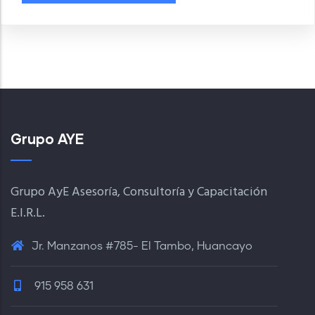
Grupo AYE
Grupo AyE Asesoría, Consultoría y Capacitación
E.I.R.L.
Jr. Manzanos #785- El Tambo, Huancayo
915 958 631